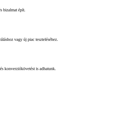
 bizalmat épít.
áláshoz vagy új piac teszteléséhez.
és konverziókövetést is adhatunk.