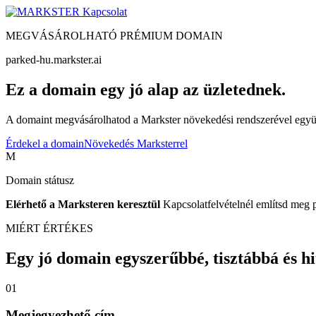
Kapcsolat
MEGVÁSÁROLHATÓ PRÉMIUM DOMAIN
parked-hu.markster.ai
Ez a domain egy jó alap az üzletednek.
A domaint megvásárolhatod a Markster növekedési rendszerével együtt
Érdekel a domain
Növekedés Marksterrel
M
Domain státusz
Elérhető a Marksteren keresztül
Kapcsolatfelvételnél említsd meg 
MIÉRT ÉRTÉKES
Egy jó domain egyszerűbbé, tisztábbá és hite
01
Megjegyezhető cím