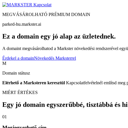
Kapcsolat
MEGVÁSÁROLHATÓ PRÉMIUM DOMAIN
parked-hu.markster.ai
Ez a domain egy jó alap az üzletednek.
A domaint megvásárolhatod a Markster növekedési rendszerével együtt
Érdekel a domain
Növekedés Marksterrel
M
Domain státusz
Elérhető a Marksteren keresztül
Kapcsolatfelvételnél említsd meg 
MIÉRT ÉRTÉKES
Egy jó domain egyszerűbbé, tisztábbá és hite
01
Megjegyezhető cím