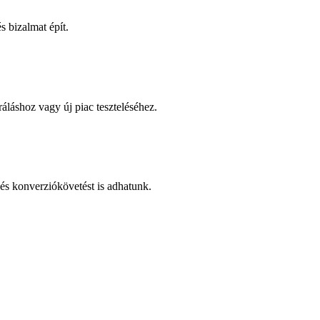
 bizalmat épít.
áláshoz vagy új piac teszteléséhez.
és konverziókövetést is adhatunk.