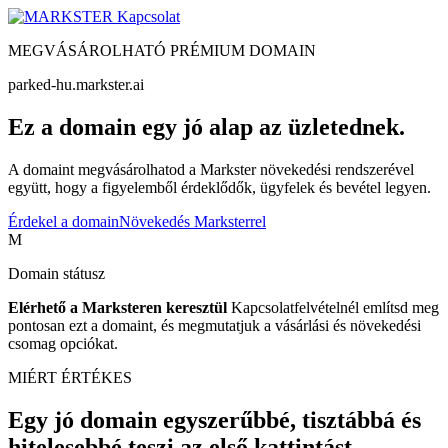
Kapcsolat
MEGVÁSÁROLHATÓ PRÉMIUM DOMAIN
parked-hu.markster.ai
Ez a domain egy jó alap az üzletednek.
A domaint megvásárolhatod a Markster növekedési rendszerével
együtt, hogy a figyelemből érdeklődők, ügyfelek és bevétel legyen.
Érdekel a domain
Növekedés Marksterrel
M
Domain státusz
Elérhető a Marksteren keresztül
Kapcsolatfelvételnél említsd meg
pontosan ezt a domaint, és megmutatjuk a vásárlási és növekedési
csomag opciókat.
MIÉRT ÉRTÉKES
Egy jó domain egyszerűbbé, tisztábbá és
hitelesebbé teszi az első kattintást.