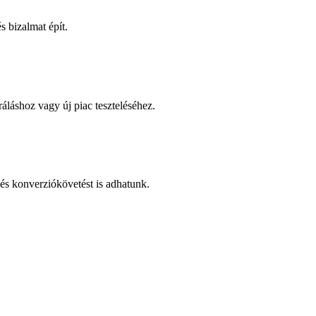
 bizalmat épít.
áláshoz vagy új piac teszteléséhez.
és konverziókövetést is adhatunk.