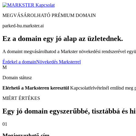
Kapcsolat
MEGVÁSÁROLHATÓ PRÉMIUM DOMAIN
parked-hu.markster.ai
Ez a domain egy jó alap az üzletednek.
A domaint megvásárolhatod a Markster növekedési rendszerével együtt
Érdekel a domain
Növekedés Marksterrel
M
Domain státusz
Elérhető a Marksteren keresztül
Kapcsolatfelvételnél említsd meg 
MIÉRT ÉRTÉKES
Egy jó domain egyszerűbbé, tisztábbá és hite
01
Megjegyezhető cím