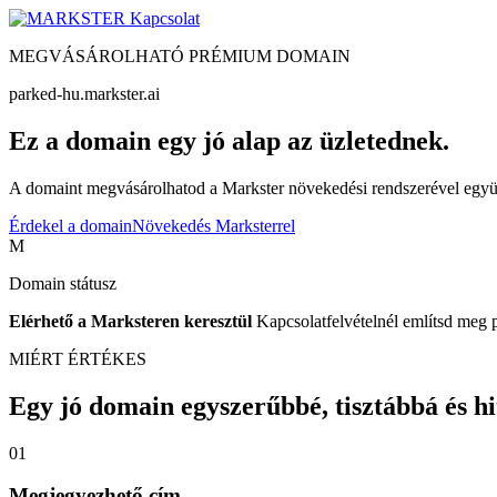
Kapcsolat
MEGVÁSÁROLHATÓ PRÉMIUM DOMAIN
parked-hu.markster.ai
Ez a domain egy jó alap az üzletednek.
A domaint megvásárolhatod a Markster növekedési rendszerével együtt
Érdekel a domain
Növekedés Marksterrel
M
Domain státusz
Elérhető a Marksteren keresztül
Kapcsolatfelvételnél említsd meg 
MIÉRT ÉRTÉKES
Egy jó domain egyszerűbbé, tisztábbá és hite
01
Megjegyezhető cím