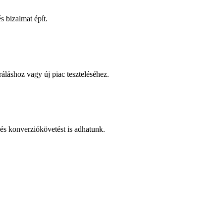
 bizalmat épít.
áláshoz vagy új piac teszteléséhez.
és konverziókövetést is adhatunk.