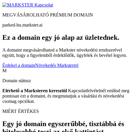
Kapcsolat
MEGVÁSÁROLHATÓ PRÉMIUM DOMAIN
parked-hu.markster.ai
Ez a domain egy jó alap az üzletednek.
A domaint megvásárolhatod a Markster növekedési rendszerével
együtt, hogy a figyelemből érdeklődők, ügyfelek és bevétel legyen.
Érdekel a domain
Növekedés Marksterrel
M
Domain státusz
Elérhető a Marksteren keresztül
Kapcsolatfelvételnél említsd meg
pontosan ezt a domaint, és megmutatjuk a vásárlási és növekedési
csomag opciókat.
MIÉRT ÉRTÉKES
Egy jó domain egyszerűbbé, tisztábbá és
hitelesebbé teszi az első kattintást.