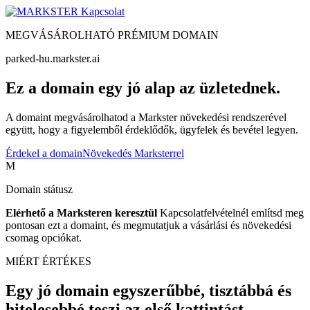
Kapcsolat
MEGVÁSÁROLHATÓ PRÉMIUM DOMAIN
parked-hu.markster.ai
Ez a domain egy jó alap az üzletednek.
A domaint megvásárolhatod a Markster növekedési rendszerével
együtt, hogy a figyelemből érdeklődők, ügyfelek és bevétel legyen.
Érdekel a domain
Növekedés Marksterrel
M
Domain státusz
Elérhető a Marksteren keresztül
Kapcsolatfelvételnél említsd meg
pontosan ezt a domaint, és megmutatjuk a vásárlási és növekedési
csomag opciókat.
MIÉRT ÉRTÉKES
Egy jó domain egyszerűbbé, tisztábbá és
hitelesebbé teszi az első kattintást.