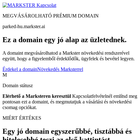
Kapcsolat
MEGVÁSÁROLHATÓ PRÉMIUM DOMAIN
parked-hu.markster.ai
Ez a domain egy jó alap az üzletednek.
A domaint megvásárolhatod a Markster növekedési rendszerével
együtt, hogy a figyelemből érdeklődők, ügyfelek és bevétel legyen.
Érdekel a domain
Növekedés Marksterrel
M
Domain státusz
Elérhető a Marksteren keresztül
Kapcsolatfelvételnél említsd meg
pontosan ezt a domaint, és megmutatjuk a vásárlási és növekedési
csomag opciókat.
MIÉRT ÉRTÉKES
Egy jó domain egyszerűbbé, tisztábbá és
hitelesebbé teszi az első kattintást.