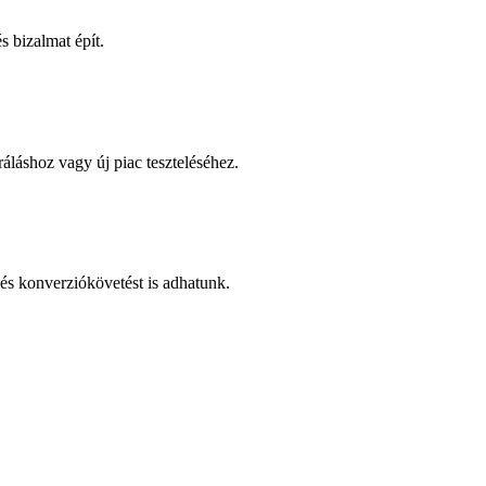
 bizalmat épít.
áláshoz vagy új piac teszteléséhez.
és konverziókövetést is adhatunk.