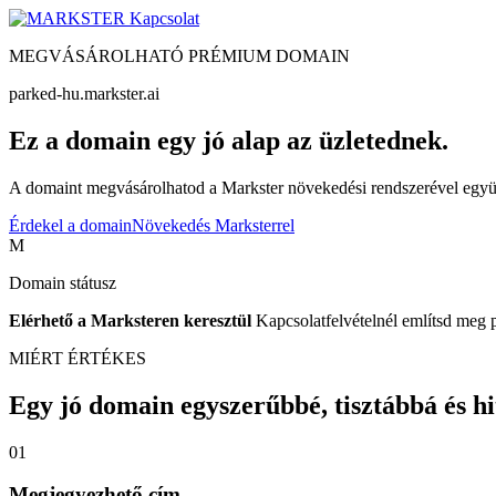
Kapcsolat
MEGVÁSÁROLHATÓ PRÉMIUM DOMAIN
parked-hu.markster.ai
Ez a domain egy jó alap az üzletednek.
A domaint megvásárolhatod a Markster növekedési rendszerével együtt
Érdekel a domain
Növekedés Marksterrel
M
Domain státusz
Elérhető a Marksteren keresztül
Kapcsolatfelvételnél említsd meg 
MIÉRT ÉRTÉKES
Egy jó domain egyszerűbbé, tisztábbá és hite
01
Megjegyezhető cím