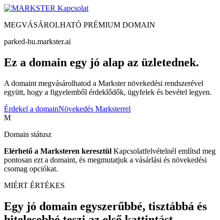
Kapcsolat
MEGVÁSÁROLHATÓ PRÉMIUM DOMAIN
parked-hu.markster.ai
Ez a domain egy jó alap az üzletednek.
A domaint megvásárolhatod a Markster növekedési rendszerével
együtt, hogy a figyelemből érdeklődők, ügyfelek és bevétel legyen.
Érdekel a domain
Növekedés Marksterrel
M
Domain státusz
Elérhető a Marksteren keresztül
Kapcsolatfelvételnél említsd meg
pontosan ezt a domaint, és megmutatjuk a vásárlási és növekedési
csomag opciókat.
MIÉRT ÉRTÉKES
Egy jó domain egyszerűbbé, tisztábbá és
hitelesebbé teszi az első kattintást.