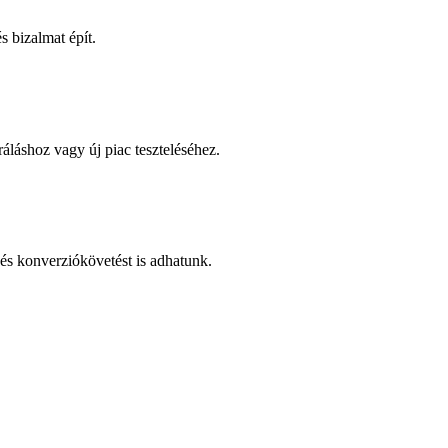
 bizalmat épít.
áláshoz vagy új piac teszteléséhez.
és konverziókövetést is adhatunk.