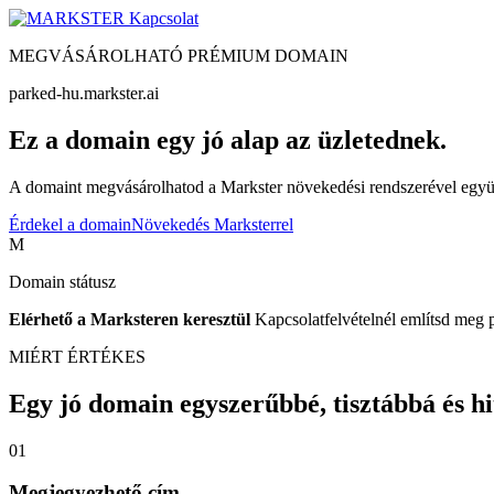
Kapcsolat
MEGVÁSÁROLHATÓ PRÉMIUM DOMAIN
parked-hu.markster.ai
Ez a domain egy jó alap az üzletednek.
A domaint megvásárolhatod a Markster növekedési rendszerével együtt
Érdekel a domain
Növekedés Marksterrel
M
Domain státusz
Elérhető a Marksteren keresztül
Kapcsolatfelvételnél említsd meg 
MIÉRT ÉRTÉKES
Egy jó domain egyszerűbbé, tisztábbá és hite
01
Megjegyezhető cím