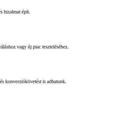
 bizalmat épít.
áláshoz vagy új piac teszteléséhez.
és konverziókövetést is adhatunk.