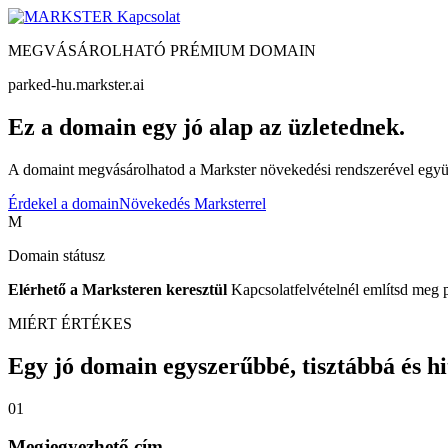
Kapcsolat
MEGVÁSÁROLHATÓ PRÉMIUM DOMAIN
parked-hu.markster.ai
Ez a domain egy jó alap az üzletednek.
A domaint megvásárolhatod a Markster növekedési rendszerével együtt
Érdekel a domain
Növekedés Marksterrel
M
Domain státusz
Elérhető a Marksteren keresztül
Kapcsolatfelvételnél említsd meg 
MIÉRT ÉRTÉKES
Egy jó domain egyszerűbbé, tisztábbá és hite
01
Megjegyezhető cím