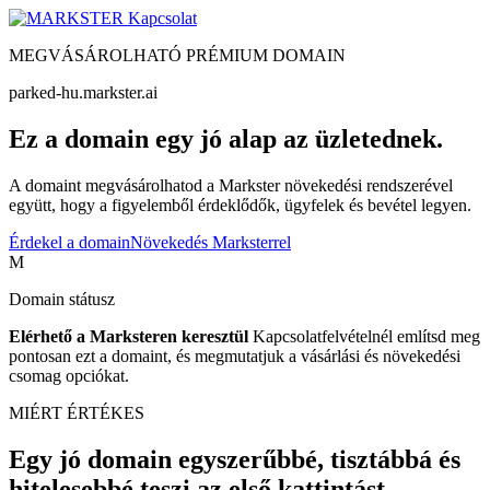
Kapcsolat
MEGVÁSÁROLHATÓ PRÉMIUM DOMAIN
parked-hu.markster.ai
Ez a domain egy jó alap az üzletednek.
A domaint megvásárolhatod a Markster növekedési rendszerével
együtt, hogy a figyelemből érdeklődők, ügyfelek és bevétel legyen.
Érdekel a domain
Növekedés Marksterrel
M
Domain státusz
Elérhető a Marksteren keresztül
Kapcsolatfelvételnél említsd meg
pontosan ezt a domaint, és megmutatjuk a vásárlási és növekedési
csomag opciókat.
MIÉRT ÉRTÉKES
Egy jó domain egyszerűbbé, tisztábbá és
hitelesebbé teszi az első kattintást.