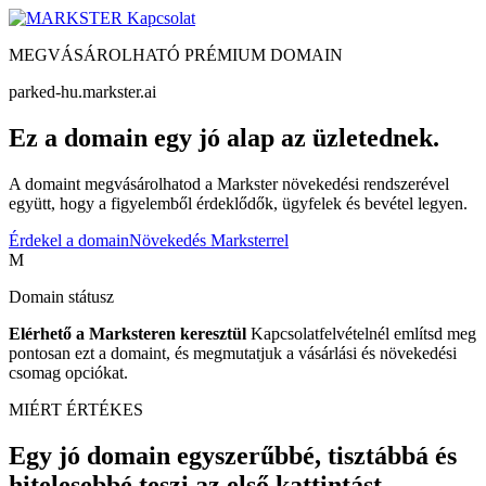
Kapcsolat
MEGVÁSÁROLHATÓ PRÉMIUM DOMAIN
parked-hu.markster.ai
Ez a domain egy jó alap az üzletednek.
A domaint megvásárolhatod a Markster növekedési rendszerével
együtt, hogy a figyelemből érdeklődők, ügyfelek és bevétel legyen.
Érdekel a domain
Növekedés Marksterrel
M
Domain státusz
Elérhető a Marksteren keresztül
Kapcsolatfelvételnél említsd meg
pontosan ezt a domaint, és megmutatjuk a vásárlási és növekedési
csomag opciókat.
MIÉRT ÉRTÉKES
Egy jó domain egyszerűbbé, tisztábbá és
hitelesebbé teszi az első kattintást.