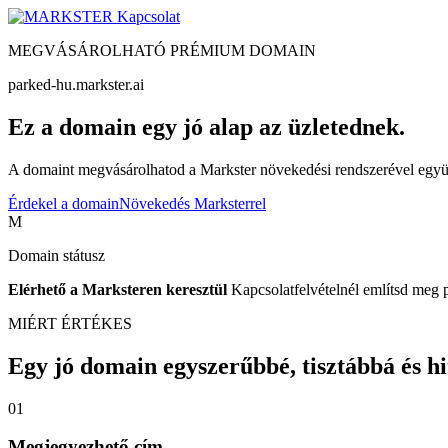
Kapcsolat
MEGVÁSÁROLHATÓ PRÉMIUM DOMAIN
parked-hu.markster.ai
Ez a domain egy jó alap az üzletednek.
A domaint megvásárolhatod a Markster növekedési rendszerével együtt
Érdekel a domain
Növekedés Marksterrel
M
Domain státusz
Elérhető a Marksteren keresztül
Kapcsolatfelvételnél említsd meg 
MIÉRT ÉRTÉKES
Egy jó domain egyszerűbbé, tisztábbá és hite
01
Megjegyezhető cím