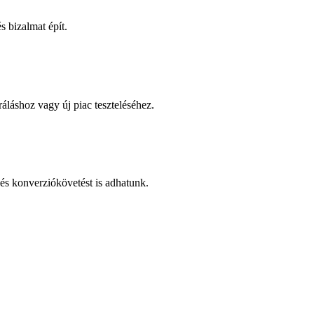
 bizalmat épít.
áláshoz vagy új piac teszteléséhez.
és konverziókövetést is adhatunk.