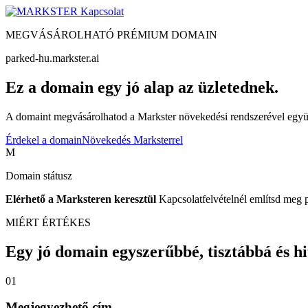
Kapcsolat
MEGVÁSÁROLHATÓ PRÉMIUM DOMAIN
parked-hu.markster.ai
Ez a domain egy jó alap az üzletednek.
A domaint megvásárolhatod a Markster növekedési rendszerével együtt
Érdekel a domain
Növekedés Marksterrel
M
Domain státusz
Elérhető a Marksteren keresztül
Kapcsolatfelvételnél említsd meg 
MIÉRT ÉRTÉKES
Egy jó domain egyszerűbbé, tisztábbá és hite
01
Megjegyezhető cím