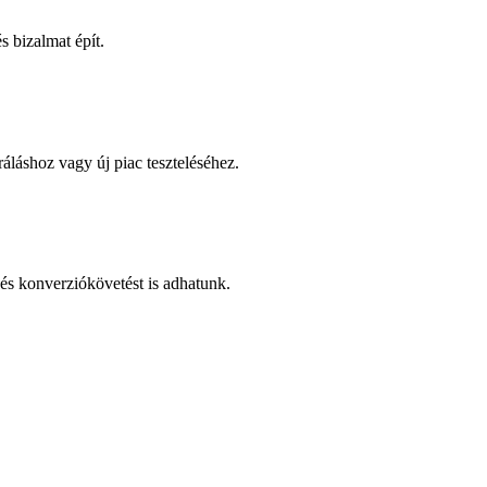
 bizalmat épít.
áláshoz vagy új piac teszteléséhez.
és konverziókövetést is adhatunk.