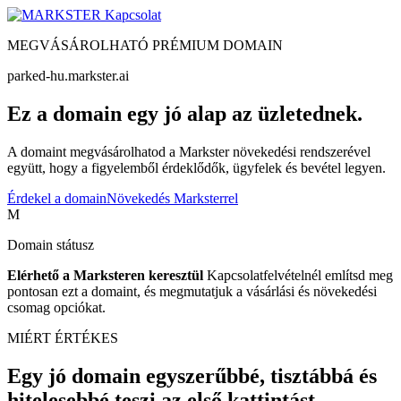
Kapcsolat
MEGVÁSÁROLHATÓ PRÉMIUM DOMAIN
parked-hu.markster.ai
Ez a domain egy jó alap az üzletednek.
A domaint megvásárolhatod a Markster növekedési rendszerével
együtt, hogy a figyelemből érdeklődők, ügyfelek és bevétel legyen.
Érdekel a domain
Növekedés Marksterrel
M
Domain státusz
Elérhető a Marksteren keresztül
Kapcsolatfelvételnél említsd meg
pontosan ezt a domaint, és megmutatjuk a vásárlási és növekedési
csomag opciókat.
MIÉRT ÉRTÉKES
Egy jó domain egyszerűbbé, tisztábbá és
hitelesebbé teszi az első kattintást.