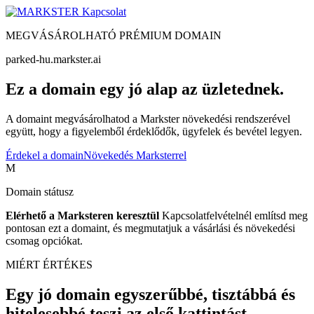
Kapcsolat
MEGVÁSÁROLHATÓ PRÉMIUM DOMAIN
parked-hu.markster.ai
Ez a domain egy jó alap az üzletednek.
A domaint megvásárolhatod a Markster növekedési rendszerével
együtt, hogy a figyelemből érdeklődők, ügyfelek és bevétel legyen.
Érdekel a domain
Növekedés Marksterrel
M
Domain státusz
Elérhető a Marksteren keresztül
Kapcsolatfelvételnél említsd meg
pontosan ezt a domaint, és megmutatjuk a vásárlási és növekedési
csomag opciókat.
MIÉRT ÉRTÉKES
Egy jó domain egyszerűbbé, tisztábbá és
hitelesebbé teszi az első kattintást.