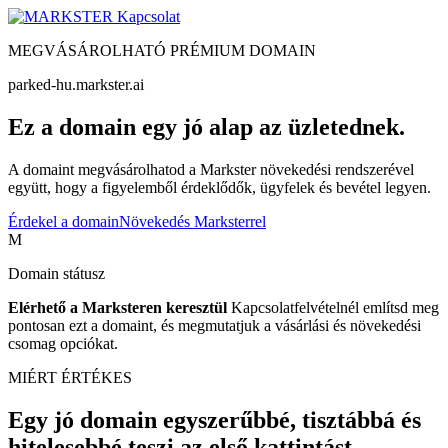
Kapcsolat
MEGVÁSÁROLHATÓ PRÉMIUM DOMAIN
parked-hu.markster.ai
Ez a domain egy jó alap az üzletednek.
A domaint megvásárolhatod a Markster növekedési rendszerével
együtt, hogy a figyelemből érdeklődők, ügyfelek és bevétel legyen.
Érdekel a domain
Növekedés Marksterrel
M
Domain státusz
Elérhető a Marksteren keresztül
Kapcsolatfelvételnél említsd meg
pontosan ezt a domaint, és megmutatjuk a vásárlási és növekedési
csomag opciókat.
MIÉRT ÉRTÉKES
Egy jó domain egyszerűbbé, tisztábbá és
hitelesebbé teszi az első kattintást.