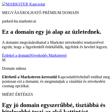
Kapcsolat
MEGVÁSÁROLHATÓ PRÉMIUM DOMAIN
parked-hu.markster.ai
Ez a domain egy jó alap az üzletednek.
A domaint megvásárolhatod a Markster növekedési rendszerével
együtt, hogy a figyelemből érdeklődők, ügyfelek és bevétel legyen.
Érdekel a domain
Növekedés Marksterrel
M
Domain státusz
Elérhető a Marksteren keresztül
Kapcsolatfelvételnél említsd meg
pontosan ezt a domaint, és megmutatjuk a vásárlási és növekedési
csomag opciókat.
MIÉRT ÉRTÉKES
Egy jó domain egyszerűbbé, tisztábbá és
hitelesebbé teszi az első kattintást.