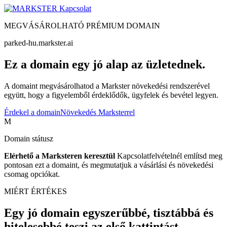
Kapcsolat
MEGVÁSÁROLHATÓ PRÉMIUM DOMAIN
parked-hu.markster.ai
Ez a domain egy jó alap az üzletednek.
A domaint megvásárolhatod a Markster növekedési rendszerével
együtt, hogy a figyelemből érdeklődők, ügyfelek és bevétel legyen.
Érdekel a domain
Növekedés Marksterrel
M
Domain státusz
Elérhető a Marksteren keresztül
Kapcsolatfelvételnél említsd meg
pontosan ezt a domaint, és megmutatjuk a vásárlási és növekedési
csomag opciókat.
MIÉRT ÉRTÉKES
Egy jó domain egyszerűbbé, tisztábbá és
hitelesebbé teszi az első kattintást.