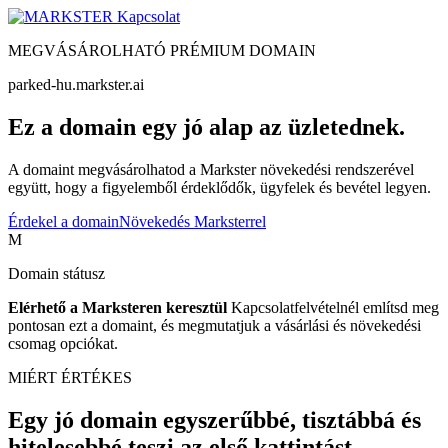
Kapcsolat
MEGVÁSÁROLHATÓ PRÉMIUM DOMAIN
parked-hu.markster.ai
Ez a domain egy jó alap az üzletednek.
A domaint megvásárolhatod a Markster növekedési rendszerével
együtt, hogy a figyelemből érdeklődők, ügyfelek és bevétel legyen.
Érdekel a domain
Növekedés Marksterrel
M
Domain státusz
Elérhető a Marksteren keresztül
Kapcsolatfelvételnél említsd meg
pontosan ezt a domaint, és megmutatjuk a vásárlási és növekedési
csomag opciókat.
MIÉRT ÉRTÉKES
Egy jó domain egyszerűbbé, tisztábbá és
hitelesebbé teszi az első kattintást.