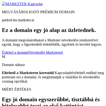
Kapcsolat
MEGVÁSÁROLHATÓ PRÉMIUM DOMAIN
parked-hu.markster.ai
Ez a domain egy jó alap az üzletednek.
A domaint megvásárolhatod a Markster növekedési rendszerével
együtt, hogy a figyelemből érdeklődők, ügyfelek és bevétel legyen.
Érdekel a domain
Növekedés Marksterrel
M
Domain státusz
Elérhető a Marksteren keresztül
Kapcsolatfelvételnél említsd meg
pontosan ezt a domaint, és megmutatjuk a vásárlási és növekedési
csomag opciókat.
MIÉRT ÉRTÉKES
Egy jó domain egyszerűbbé, tisztábbá és
hitelesebbé teszi az első kattintást.