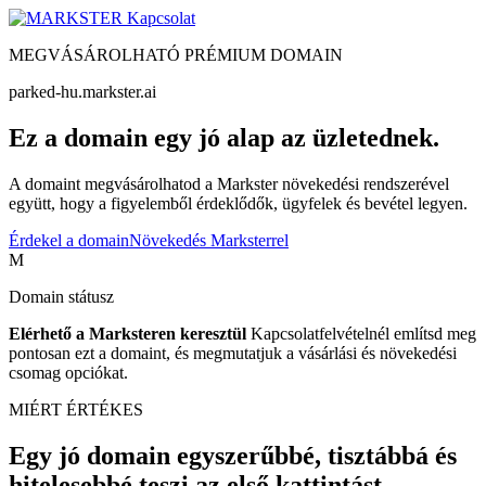
Kapcsolat
MEGVÁSÁROLHATÓ PRÉMIUM DOMAIN
parked-hu.markster.ai
Ez a domain egy jó alap az üzletednek.
A domaint megvásárolhatod a Markster növekedési rendszerével
együtt, hogy a figyelemből érdeklődők, ügyfelek és bevétel legyen.
Érdekel a domain
Növekedés Marksterrel
M
Domain státusz
Elérhető a Marksteren keresztül
Kapcsolatfelvételnél említsd meg
pontosan ezt a domaint, és megmutatjuk a vásárlási és növekedési
csomag opciókat.
MIÉRT ÉRTÉKES
Egy jó domain egyszerűbbé, tisztábbá és
hitelesebbé teszi az első kattintást.