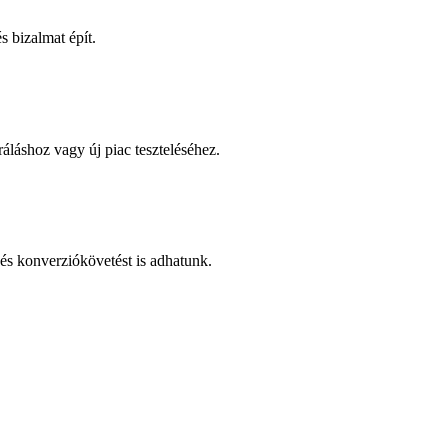
 bizalmat épít.
áláshoz vagy új piac teszteléséhez.
és konverziókövetést is adhatunk.