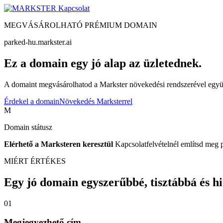
Kapcsolat
MEGVÁSÁROLHATÓ PRÉMIUM DOMAIN
parked-hu.markster.ai
Ez a domain egy jó alap az üzletednek.
A domaint megvásárolhatod a Markster növekedési rendszerével együtt
Érdekel a domain
Növekedés Marksterrel
M
Domain státusz
Elérhető a Marksteren keresztül
Kapcsolatfelvételnél említsd meg 
MIÉRT ÉRTÉKES
Egy jó domain egyszerűbbé, tisztábbá és hite
01
Megjegyezhető cím