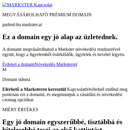
Kapcsolat
MEGVÁSÁROLHATÓ PRÉMIUM DOMAIN
parked-hu.markster.ai
Ez a domain egy jó alap az üzletednek.
A domaint megvásárolhatod a Markster növekedési rendszerével
együtt, hogy a figyelemből érdeklődők, ügyfelek és bevétel legyen.
Érdekel a domain
Növekedés Marksterrel
M
Domain státusz
Elérhető a Marksteren keresztül
Kapcsolatfelvételnél említsd meg
pontosan ezt a domaint, és megmutatjuk a vásárlási és növekedési
csomag opciókat.
MIÉRT ÉRTÉKES
Egy jó domain egyszerűbbé, tisztábbá és
hitelesebbé teszi az első kattintást.