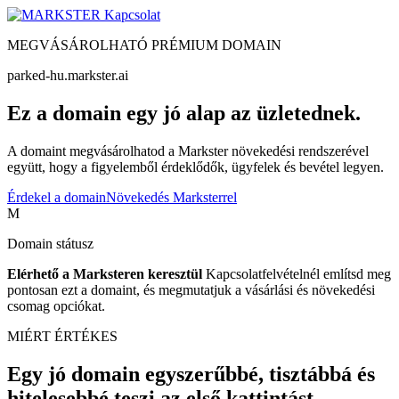
Kapcsolat
MEGVÁSÁROLHATÓ PRÉMIUM DOMAIN
parked-hu.markster.ai
Ez a domain egy jó alap az üzletednek.
A domaint megvásárolhatod a Markster növekedési rendszerével
együtt, hogy a figyelemből érdeklődők, ügyfelek és bevétel legyen.
Érdekel a domain
Növekedés Marksterrel
M
Domain státusz
Elérhető a Marksteren keresztül
Kapcsolatfelvételnél említsd meg
pontosan ezt a domaint, és megmutatjuk a vásárlási és növekedési
csomag opciókat.
MIÉRT ÉRTÉKES
Egy jó domain egyszerűbbé, tisztábbá és
hitelesebbé teszi az első kattintást.