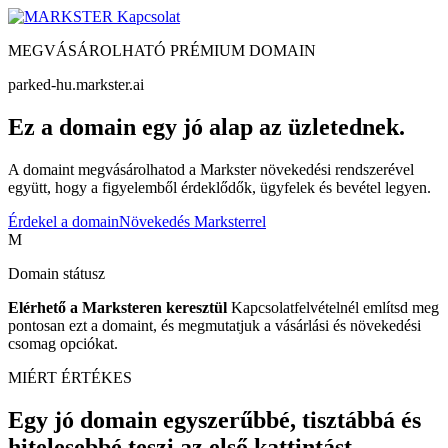
Kapcsolat
MEGVÁSÁROLHATÓ PRÉMIUM DOMAIN
parked-hu.markster.ai
Ez a domain egy jó alap az üzletednek.
A domaint megvásárolhatod a Markster növekedési rendszerével
együtt, hogy a figyelemből érdeklődők, ügyfelek és bevétel legyen.
Érdekel a domain
Növekedés Marksterrel
M
Domain státusz
Elérhető a Marksteren keresztül
Kapcsolatfelvételnél említsd meg
pontosan ezt a domaint, és megmutatjuk a vásárlási és növekedési
csomag opciókat.
MIÉRT ÉRTÉKES
Egy jó domain egyszerűbbé, tisztábbá és
hitelesebbé teszi az első kattintást.