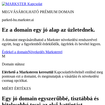
Kapcsolat
MEGVÁSÁROLHATÓ PRÉMIUM DOMAIN
parked-hu.markster.ai
Ez a domain egy jó alap az üzletednek.
A domaint megvásárolhatod a Markster növekedési rendszerével
együtt, hogy a figyelemből érdeklődők, ügyfelek és bevétel legyen.
Érdekel a domain
Növekedés Marksterrel
M
Domain státusz
Elérhető a Marksteren keresztül
Kapcsolatfelvételnél említsd meg
pontosan ezt a domaint, és megmutatjuk a vásárlási és növekedési
csomag opciókat.
MIÉRT ÉRTÉKES
Egy jó domain egyszerűbbé, tisztábbá és
hitelesebbé teszi az első kattintást.