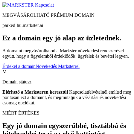
Kapcsolat
MEGVÁSÁROLHATÓ PRÉMIUM DOMAIN
parked-hu.markster.ai
Ez a domain egy jó alap az üzletednek.
A domaint megvásárolhatod a Markster növekedési rendszerével
együtt, hogy a figyelemből érdeklődők, ügyfelek és bevétel legyen.
Érdekel a domain
Növekedés Marksterrel
M
Domain státusz
Elérhető a Marksteren keresztül
Kapcsolatfelvételnél említsd meg
pontosan ezt a domaint, és megmutatjuk a vásárlási és növekedési
csomag opciókat.
MIÉRT ÉRTÉKES
Egy jó domain egyszerűbbé, tisztábbá és
hitelesebbé teszi az első kattintást.