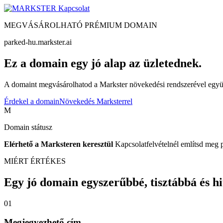
Kapcsolat
MEGVÁSÁROLHATÓ PRÉMIUM DOMAIN
parked-hu.markster.ai
Ez a domain egy jó alap az üzletednek.
A domaint megvásárolhatod a Markster növekedési rendszerével együtt
Érdekel a domain
Növekedés Marksterrel
M
Domain státusz
Elérhető a Marksteren keresztül
Kapcsolatfelvételnél említsd meg 
MIÉRT ÉRTÉKES
Egy jó domain egyszerűbbé, tisztábbá és hite
01
Megjegyezhető cím