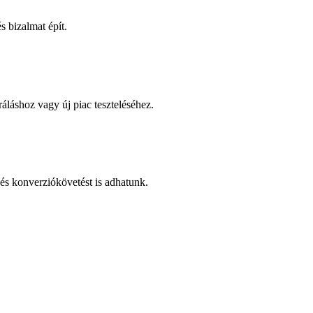
 bizalmat épít.
áláshoz vagy új piac teszteléséhez.
és konverziókövetést is adhatunk.