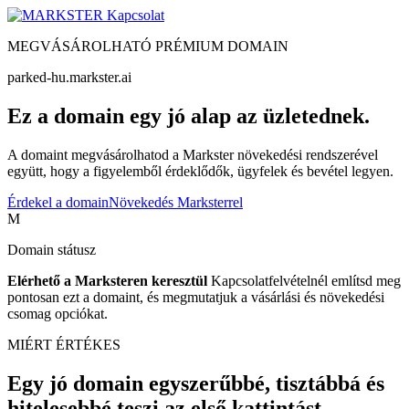
Kapcsolat
MEGVÁSÁROLHATÓ PRÉMIUM DOMAIN
parked-hu.markster.ai
Ez a domain egy jó alap az üzletednek.
A domaint megvásárolhatod a Markster növekedési rendszerével
együtt, hogy a figyelemből érdeklődők, ügyfelek és bevétel legyen.
Érdekel a domain
Növekedés Marksterrel
M
Domain státusz
Elérhető a Marksteren keresztül
Kapcsolatfelvételnél említsd meg
pontosan ezt a domaint, és megmutatjuk a vásárlási és növekedési
csomag opciókat.
MIÉRT ÉRTÉKES
Egy jó domain egyszerűbbé, tisztábbá és
hitelesebbé teszi az első kattintást.