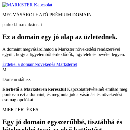
Kapcsolat
MEGVÁSÁROLHATÓ PRÉMIUM DOMAIN
parked-hu.markster.ai
Ez a domain egy jó alap az üzletednek.
A domaint megvásárolhatod a Markster növekedési rendszerével
együtt, hogy a figyelemből érdeklődők, ügyfelek és bevétel legyen.
Érdekel a domain
Növekedés Marksterrel
M
Domain státusz
Elérhető a Marksteren keresztül
Kapcsolatfelvételnél említsd meg
pontosan ezt a domaint, és megmutatjuk a vásárlási és növekedési
csomag opciókat.
MIÉRT ÉRTÉKES
Egy jó domain egyszerűbbé, tisztábbá és
hitelesebbé teszi az első kattintást.