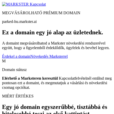
Kapcsolat
MEGVÁSÁROLHATÓ PRÉMIUM DOMAIN
parked-hu.markster.ai
Ez a domain egy jó alap az üzletednek.
A domaint megvásárolhatod a Markster növekedési rendszerével
együtt, hogy a figyelemből érdeklődők, ügyfelek és bevétel legyen.
Érdekel a domain
Növekedés Marksterrel
M
Domain státusz
Elérhető a Marksteren keresztül
Kapcsolatfelvételnél említsd meg
pontosan ezt a domaint, és megmutatjuk a vásárlási és növekedési
csomag opciókat.
MIÉRT ÉRTÉKES
Egy jó domain egyszerűbbé, tisztábbá és
hitelesebbé teszi az első kattintást.