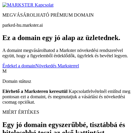
Kapcsolat
MEGVÁSÁROLHATÓ PRÉMIUM DOMAIN
parked-hu.markster.ai
Ez a domain egy jó alap az üzletednek.
A domaint megvásárolhatod a Markster növekedési rendszerével
együtt, hogy a figyelemből érdeklődők, ügyfelek és bevétel legyen.
Érdekel a domain
Növekedés Marksterrel
M
Domain státusz
Elérhető a Marksteren keresztül
Kapcsolatfelvételnél említsd meg
pontosan ezt a domaint, és megmutatjuk a vásárlási és növekedési
csomag opciókat.
MIÉRT ÉRTÉKES
Egy jó domain egyszerűbbé, tisztábbá és
hitelesebbé teszi az első kattintást.