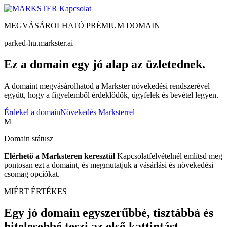
Kapcsolat
MEGVÁSÁROLHATÓ PRÉMIUM DOMAIN
parked-hu.markster.ai
Ez a domain egy jó alap az üzletednek.
A domaint megvásárolhatod a Markster növekedési rendszerével
együtt, hogy a figyelemből érdeklődők, ügyfelek és bevétel legyen.
Érdekel a domain
Növekedés Marksterrel
M
Domain státusz
Elérhető a Marksteren keresztül
Kapcsolatfelvételnél említsd meg
pontosan ezt a domaint, és megmutatjuk a vásárlási és növekedési
csomag opciókat.
MIÉRT ÉRTÉKES
Egy jó domain egyszerűbbé, tisztábbá és
hitelesebbé teszi az első kattintást.