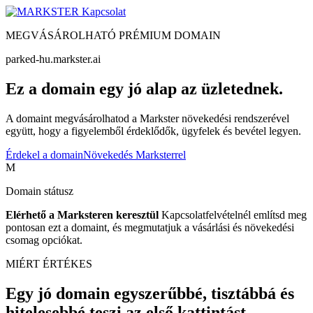
Kapcsolat
MEGVÁSÁROLHATÓ PRÉMIUM DOMAIN
parked-hu.markster.ai
Ez a domain egy jó alap az üzletednek.
A domaint megvásárolhatod a Markster növekedési rendszerével
együtt, hogy a figyelemből érdeklődők, ügyfelek és bevétel legyen.
Érdekel a domain
Növekedés Marksterrel
M
Domain státusz
Elérhető a Marksteren keresztül
Kapcsolatfelvételnél említsd meg
pontosan ezt a domaint, és megmutatjuk a vásárlási és növekedési
csomag opciókat.
MIÉRT ÉRTÉKES
Egy jó domain egyszerűbbé, tisztábbá és
hitelesebbé teszi az első kattintást.