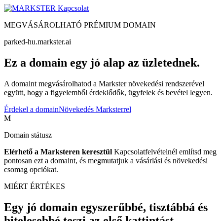
Kapcsolat
MEGVÁSÁROLHATÓ PRÉMIUM DOMAIN
parked-hu.markster.ai
Ez a domain egy jó alap az üzletednek.
A domaint megvásárolhatod a Markster növekedési rendszerével
együtt, hogy a figyelemből érdeklődők, ügyfelek és bevétel legyen.
Érdekel a domain
Növekedés Marksterrel
M
Domain státusz
Elérhető a Marksteren keresztül
Kapcsolatfelvételnél említsd meg
pontosan ezt a domaint, és megmutatjuk a vásárlási és növekedési
csomag opciókat.
MIÉRT ÉRTÉKES
Egy jó domain egyszerűbbé, tisztábbá és
hitelesebbé teszi az első kattintást.