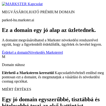
Kapcsolat
MEGVÁSÁROLHATÓ PRÉMIUM DOMAIN
parked-hu.markster.ai
Ez a domain egy jó alap az üzletednek.
A domaint megvásárolhatod a Markster növekedési rendszerével
együtt, hogy a figyelemből érdeklődők, ügyfelek és bevétel legyen.
Érdekel a domain
Növekedés Marksterrel
M
Domain státusz
Elérhető a Marksteren keresztül
Kapcsolatfelvételnél említsd meg
pontosan ezt a domaint, és megmutatjuk a vásárlási és növekedési
csomag opciókat.
MIÉRT ÉRTÉKES
Egy jó domain egyszerűbbé, tisztábbá és
hitelesebbé teszi az első kattintást.