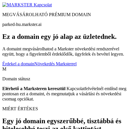
Kapcsolat
MEGVÁSÁROLHATÓ PRÉMIUM DOMAIN
parked-hu.markster.ai
Ez a domain egy jó alap az üzletednek.
A domaint megvásárolhatod a Markster növekedési rendszerével
együtt, hogy a figyelemből érdeklődők, ügyfelek és bevétel legyen.
Érdekel a domain
Növekedés Marksterrel
M
Domain státusz
Elérhető a Marksteren keresztül
Kapcsolatfelvételnél említsd meg
pontosan ezt a domaint, és megmutatjuk a vásárlási és növekedési
csomag opciókat.
MIÉRT ÉRTÉKES
Egy jó domain egyszerűbbé, tisztábbá és
hitelesebbé teszi az első kattintást.