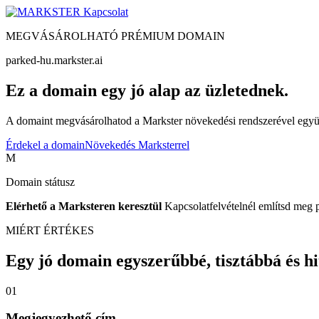
Kapcsolat
MEGVÁSÁROLHATÓ PRÉMIUM DOMAIN
parked-hu.markster.ai
Ez a domain egy jó alap az üzletednek.
A domaint megvásárolhatod a Markster növekedési rendszerével együtt
Érdekel a domain
Növekedés Marksterrel
M
Domain státusz
Elérhető a Marksteren keresztül
Kapcsolatfelvételnél említsd meg 
MIÉRT ÉRTÉKES
Egy jó domain egyszerűbbé, tisztábbá és hite
01
Megjegyezhető cím