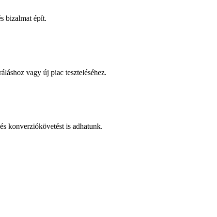
 bizalmat épít.
áláshoz vagy új piac teszteléséhez.
és konverziókövetést is adhatunk.