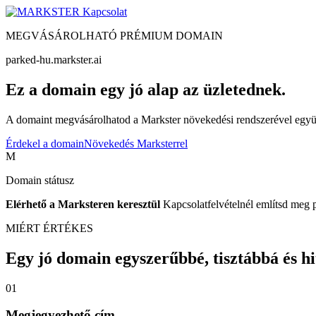
Kapcsolat
MEGVÁSÁROLHATÓ PRÉMIUM DOMAIN
parked-hu.markster.ai
Ez a domain egy jó alap az üzletednek.
A domaint megvásárolhatod a Markster növekedési rendszerével együtt
Érdekel a domain
Növekedés Marksterrel
M
Domain státusz
Elérhető a Marksteren keresztül
Kapcsolatfelvételnél említsd meg 
MIÉRT ÉRTÉKES
Egy jó domain egyszerűbbé, tisztábbá és hite
01
Megjegyezhető cím