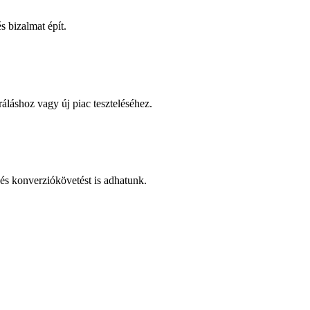
 bizalmat épít.
áláshoz vagy új piac teszteléséhez.
és konverziókövetést is adhatunk.