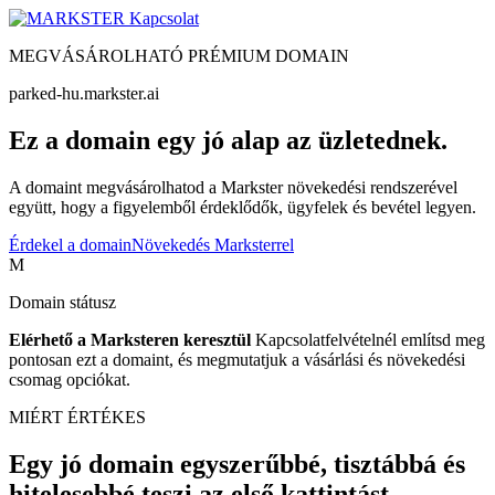
Kapcsolat
MEGVÁSÁROLHATÓ PRÉMIUM DOMAIN
parked-hu.markster.ai
Ez a domain egy jó alap az üzletednek.
A domaint megvásárolhatod a Markster növekedési rendszerével
együtt, hogy a figyelemből érdeklődők, ügyfelek és bevétel legyen.
Érdekel a domain
Növekedés Marksterrel
M
Domain státusz
Elérhető a Marksteren keresztül
Kapcsolatfelvételnél említsd meg
pontosan ezt a domaint, és megmutatjuk a vásárlási és növekedési
csomag opciókat.
MIÉRT ÉRTÉKES
Egy jó domain egyszerűbbé, tisztábbá és
hitelesebbé teszi az első kattintást.