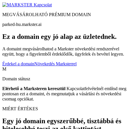
Kapcsolat
MEGVÁSÁROLHATÓ PRÉMIUM DOMAIN
parked-hu.markster.ai
Ez a domain egy jó alap az üzletednek.
A domaint megvásárolhatod a Markster növekedési rendszerével
együtt, hogy a figyelemből érdeklődők, ügyfelek és bevétel legyen.
Érdekel a domain
Növekedés Marksterrel
M
Domain státusz
Elérhető a Marksteren keresztül
Kapcsolatfelvételnél említsd meg
pontosan ezt a domaint, és megmutatjuk a vásárlási és növekedési
csomag opciókat.
MIÉRT ÉRTÉKES
Egy jó domain egyszerűbbé, tisztábbá és
hitelesebbé teszi az első kattintást.