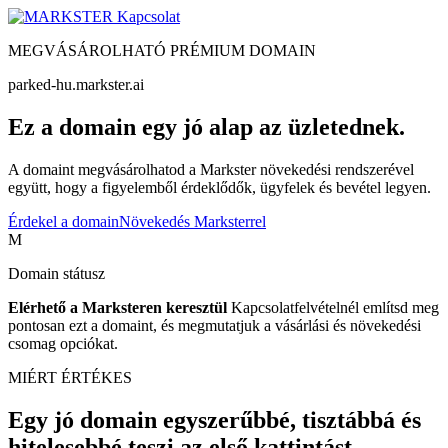
Kapcsolat
MEGVÁSÁROLHATÓ PRÉMIUM DOMAIN
parked-hu.markster.ai
Ez a domain egy jó alap az üzletednek.
A domaint megvásárolhatod a Markster növekedési rendszerével
együtt, hogy a figyelemből érdeklődők, ügyfelek és bevétel legyen.
Érdekel a domain
Növekedés Marksterrel
M
Domain státusz
Elérhető a Marksteren keresztül
Kapcsolatfelvételnél említsd meg
pontosan ezt a domaint, és megmutatjuk a vásárlási és növekedési
csomag opciókat.
MIÉRT ÉRTÉKES
Egy jó domain egyszerűbbé, tisztábbá és
hitelesebbé teszi az első kattintást.