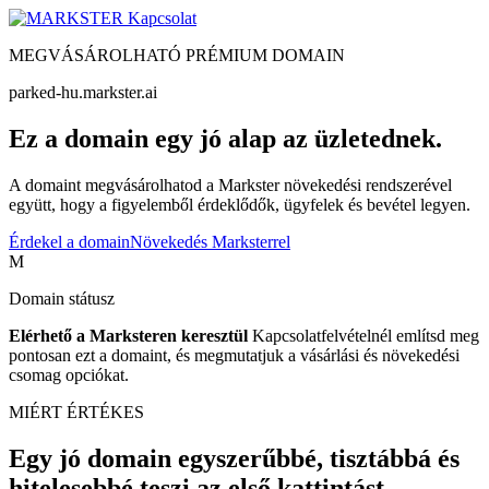
Kapcsolat
MEGVÁSÁROLHATÓ PRÉMIUM DOMAIN
parked-hu.markster.ai
Ez a domain egy jó alap az üzletednek.
A domaint megvásárolhatod a Markster növekedési rendszerével
együtt, hogy a figyelemből érdeklődők, ügyfelek és bevétel legyen.
Érdekel a domain
Növekedés Marksterrel
M
Domain státusz
Elérhető a Marksteren keresztül
Kapcsolatfelvételnél említsd meg
pontosan ezt a domaint, és megmutatjuk a vásárlási és növekedési
csomag opciókat.
MIÉRT ÉRTÉKES
Egy jó domain egyszerűbbé, tisztábbá és
hitelesebbé teszi az első kattintást.