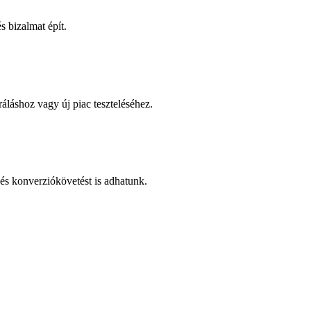
 bizalmat épít.
áláshoz vagy új piac teszteléséhez.
és konverziókövetést is adhatunk.