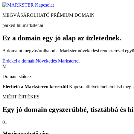
Kapcsolat
MEGVÁSÁROLHATÓ PRÉMIUM DOMAIN
parked-hu.markster.ai
Ez a domain egy jó alap az üzletednek.
A domaint megvásárolhatod a Markster növekedési rendszerével együtt
Érdekel a domain
Növekedés Marksterrel
M
Domain státusz
Elérhető a Marksteren keresztül
Kapcsolatfelvételnél említsd meg 
MIÉRT ÉRTÉKES
Egy jó domain egyszerűbbé, tisztábbá és hite
01
Megjegyezhető cím