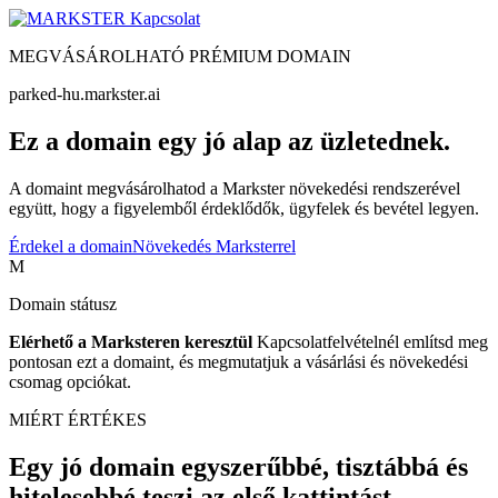
Kapcsolat
MEGVÁSÁROLHATÓ PRÉMIUM DOMAIN
parked-hu.markster.ai
Ez a domain egy jó alap az üzletednek.
A domaint megvásárolhatod a Markster növekedési rendszerével
együtt, hogy a figyelemből érdeklődők, ügyfelek és bevétel legyen.
Érdekel a domain
Növekedés Marksterrel
M
Domain státusz
Elérhető a Marksteren keresztül
Kapcsolatfelvételnél említsd meg
pontosan ezt a domaint, és megmutatjuk a vásárlási és növekedési
csomag opciókat.
MIÉRT ÉRTÉKES
Egy jó domain egyszerűbbé, tisztábbá és
hitelesebbé teszi az első kattintást.