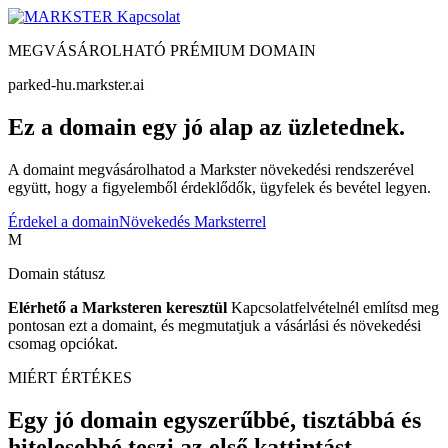
Kapcsolat
MEGVÁSÁROLHATÓ PRÉMIUM DOMAIN
parked-hu.markster.ai
Ez a domain egy jó alap az üzletednek.
A domaint megvásárolhatod a Markster növekedési rendszerével
együtt, hogy a figyelemből érdeklődők, ügyfelek és bevétel legyen.
Érdekel a domain
Növekedés Marksterrel
M
Domain státusz
Elérhető a Marksteren keresztül
Kapcsolatfelvételnél említsd meg
pontosan ezt a domaint, és megmutatjuk a vásárlási és növekedési
csomag opciókat.
MIÉRT ÉRTÉKES
Egy jó domain egyszerűbbé, tisztábbá és
hitelesebbé teszi az első kattintást.