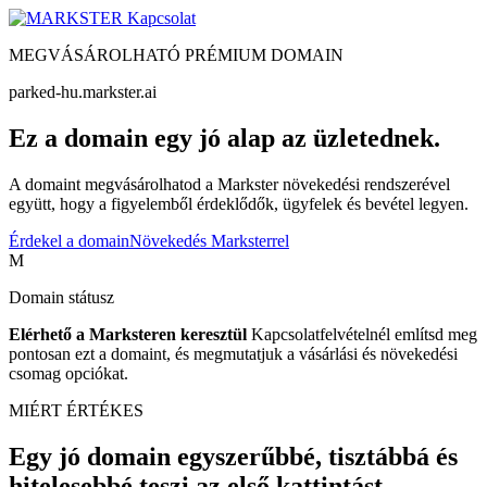
Kapcsolat
MEGVÁSÁROLHATÓ PRÉMIUM DOMAIN
parked-hu.markster.ai
Ez a domain egy jó alap az üzletednek.
A domaint megvásárolhatod a Markster növekedési rendszerével
együtt, hogy a figyelemből érdeklődők, ügyfelek és bevétel legyen.
Érdekel a domain
Növekedés Marksterrel
M
Domain státusz
Elérhető a Marksteren keresztül
Kapcsolatfelvételnél említsd meg
pontosan ezt a domaint, és megmutatjuk a vásárlási és növekedési
csomag opciókat.
MIÉRT ÉRTÉKES
Egy jó domain egyszerűbbé, tisztábbá és
hitelesebbé teszi az első kattintást.